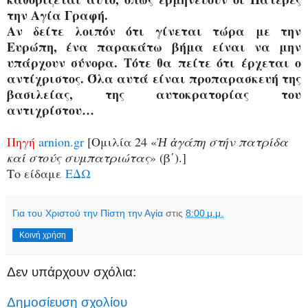
την Αγία Γραφή.
Αν δείτε λοιπόν ότι γίνεται τώρα με την
Ευρώπη
, ένα παρακάτω βήμα είναι να μην
υπάρχουν σύνορα. Τότε θα πείτε ότι έρχεται ο
αντίχριστος. Όλα αυτά είναι προπαρασκευή της
βασιλείας, της αυτοκρατορίας του
αντιχρίστου…
Πηγή
arnion.gr
[Ομιλία 24 «
Ἡ ἀγάπη στήν πατρίδα
καί στούς συμπατριώτας
» (β΄).]
Το είδαμε
ΕΔΩ
Για του Χριστού την Πίστη την Αγία
στις
8:00 μ.μ.
Κοινή χρήση
Δεν υπάρχουν σχόλια:
Δημοσίευση σχολίου